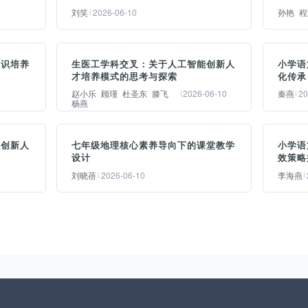
刘笑
2026-06-10
孙艳
程
摘要：
摘
意识培养
生医工学科交叉：关于人工智能创新人
小学语
育
本研究立足跨学科融合视角，探
数
才培养模式的思考与探索
化传承
验
讨中华优秀传统文化在小学英语
育
赵小乐
顾瑾
杜圣东
滕飞
2026-06-10
秦燕
20
杨燕
化
写作教学中的整合路径与实践机
应
前
制。在分析当前写作教学中素材
服
摘要：
摘
统
匮乏、表达动力不足及文化融入
教
业创新人
七年级地理核心素养导向下的课堂教学
小学语
本
随着人工智能相关理论、技术和
古
过
薄弱等问题的基础上，构建以文
怀
设计
效策略
生
产业的快速发展，经济社会和科
晶
教
化语境为支撑的写作教学模式。
技
刘晓蓓
2026-06-10
李海燕
足
技创新对人工智能新型创新人才
任
现
通过设计递进式文化写作任务
合
建
的需求日益增加。通过多学科和
文
困
链、实施比较导向的写作思维训
命
摘要：
摘
入
跨学科交叉综合培养，促使学生
诗
人逻
练、建立多元信息整合的资源支
阐
深
本文系统深入地探讨了在核心素
朗
在
全面了解相关领域的问题和挑
关
替
持体系以及开展体验驱动的写作
统
养目标引领下，初中起始年级地
要
出
战，结合神经生物学、认知心理
词
顶层
实践活动，促进学生在真实情境
育
业
理课堂教学设计的完整理论体系
成
略
学和脑科学等学科的相关进展反
通
中实现语言表达与文化认知的协
践
也
与可操作实施范式。研究首先对
能
评
哺人工智能领域的持续学习和创
古
学
同发展。研究发现，该模式能够
价
当
地理核心素养的复合结构进行哲
敏
我
新研究，培养学生的多学科交叉
中