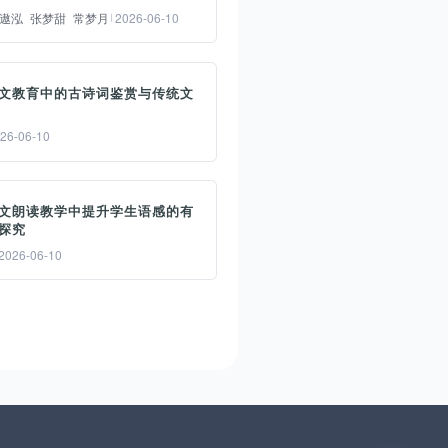
遨泓
张梦甜
常梦月
2026-06-10
要：
文教育中的古诗词鉴赏与传统文
字化时代背景下，老年护理教
与智慧康养教育的融合已成为
26-06-10
对人口老龄化挑战、提升康养
务质量的关键路径。老年护理
要：
育侧重传统护理知识与人文关
文朗读教学中提升学生语感的有
诗文是中国优秀传统文化的结
培养，智慧康养教育聚焦智能
探究
，在小学阶段发挥育人功能是
术在康养场景的应用，二者融
2026-06-10
何其他形式都难以替代的。本
是应对“银发浪潮”与“智慧革
基于核心素养视角，分析了古
”叠加挑战的必然选择。本文在
要：
词鉴赏与传统文化传承的内在
释二者融合价值的基础上，系
读教学作为小学语文课程的重
系，深入剖析了当前小学古诗
分析当前融合进程中面临的教
组成部分，对于学生语感的形
教学中存在的现实困境，提出
目标错位、课程体系分立、实
与深化具有不可替代的培育功
过引导学生在审美愉悦中感受
资源分散、师资队伍割裂、评
。语感体现为个体对语言文字
诗词之美，在文化理解中传承
方式滞后等现实困境，并从重
锐的感悟与直觉能力，是语文
华民族精神，在价值认同中涵