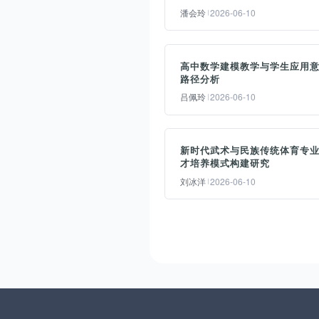
潘会玲
2026-06-10
摘要：
高中数学建模教学与学生应用
数字化转型正深刻重塑基础教
路径分析
生态，中学教学管理面临从经
吕佩玲
2026-06-10
型向数据型、从粗放型向精准
转型的时代命题。本文基于当
摘要：
中学教学管理的现实观察，系
新时代武术与民族传统体育专
数学建模是高中阶段重要的基
分析了学校在推进数字化转型
才培养模式构建研究
能力，也是将抽象概念与现实
程中面临的顶层设计碎片化、
刘冰洋
2026-06-10
活相联系的重要纽带。本文立
师数字胜任力不足、数据孤岛
于新课改背景之下对高中数学
象严重、评价改革滞后等四重
摘要：
模教育的重要性进行阐述，深
境。在此基础上，提出“以育
新时代背景下，文化自信战略
分析当前高中数学建模教育存
辑统领技术逻辑、以渐进变革
入推进与体育强国建设加速实
的问题，同时提出从四个维度
代颠覆重构”的创新思路，从
施，为武术与民族传统体育专
发提高学生应用水平的方法策
规划、教学流程再造、教师赋
发展提供了前所未有的机遇，
—理念、实践、技术融合以及
能、评价革新四个维度构建教
对其人才培养提出更高要求。
价机制。基于以上研究结果，